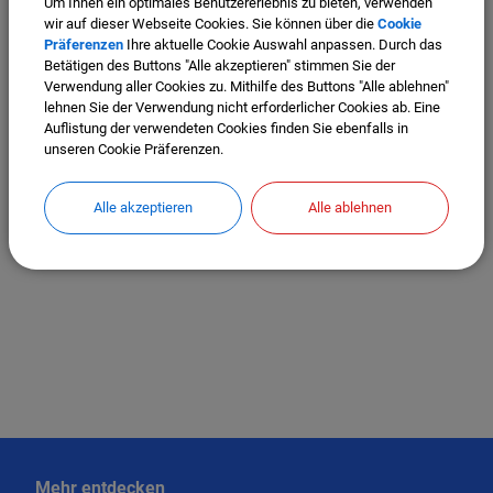
Um Ihnen ein optimales Benutzererlebnis zu bieten, verwenden
OpenStreetMap wird derzeit
wir auf dieser Webseite Cookies. Sie können über die
Cookie
nicht angezeigt
Präferenzen
Ihre aktuelle Cookie Auswahl anpassen. Durch das
Betätigen des Buttons "Alle akzeptieren" stimmen Sie der
Bitte aktivieren Sie "OpenStreetMap" in Ihren
Verwendung aller Cookies zu. Mithilfe des Buttons "Alle ablehnen"
Cookie Einstellungen.
lehnen Sie der Verwendung nicht erforderlicher Cookies ab. Eine
Auflistung der verwendeten Cookies finden Sie ebenfalls in
Cookies Anpassen
unseren Cookie Präferenzen.
Alle akzeptieren
Alle ablehnen
Mehr entdecken